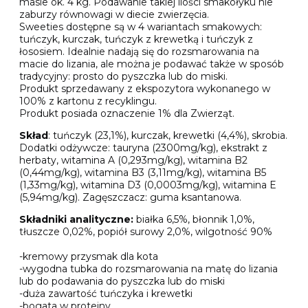
masie ok. 4 kg. Podawanie takiej ilości smakołyku nie
zaburzy równowagi w diecie zwierzęcia.
Sweeties dostępne są w 4 wariantach smakowych:
tuńczyk, kurczak, tuńczyk z krewetką i tuńczyk z
łososiem. Idealnie nadają się do rozsmarowania na
macie do lizania, ale można je podawać także w sposób
tradycyjny: prosto do pyszczka lub do miski.
Produkt sprzedawany z ekspozytora wykonanego w
100% z kartonu z recyklingu.
Produkt posiada oznaczenie 1% dla Zwierząt.
Skład
: tuńczyk (23,1%), kurczak, krewetki (4,4%), skrobia.
Dodatki odżywcze: tauryna (2300mg/kg), ekstrakt z
herbaty, witamina A (0,293mg/kg), witamina B2
(0,44mg/kg), witamina B3 (3,11mg/kg), witamina B5
(1,33mg/kg), witamina D3 (0,0003mg/kg), witamina E
(5,94mg/kg). Zagęszczacz: guma ksantanowa.
Składniki analityczne:
białka 6,5%, błonnik 1,0%,
tłuszcze 0,02%, popiół surowy 2,0%, wilgotność 90%
-kremowy przysmak dla kota
-wygodna tubka do rozsmarowania na matę do lizania
lub do podawania do pyszczka lub do miski
-duża zawartość tuńczyka i krewetki
-bogata w proteiny