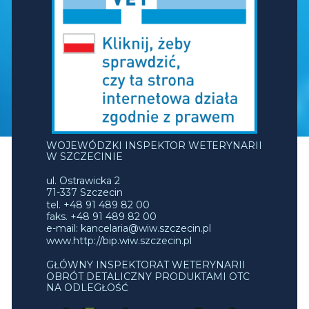
WOJEWÓDZKI INSPEKTOR WETERYNARII
W SZCZECINIE
ul. Ostrawicka 2
71-337 Szczecin
tel. +48 91 489 82 00
faks. +48 91 489 82 00
e-mail: kancelaria@wiw.szczecin.pl
www.http://bip.wiw.szczecin.pl
GŁÓWNY INSPEKTORAT WETERYNARII
OBRÓT DETALICZNY PRODUKTAMI OTC
NA ODLEGŁOŚĆ