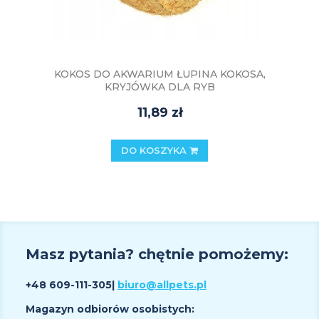
KOKOS DO AKWARIUM ŁUPINA KOKOSA,
KRYJÓWKA DLA RYB
11,89 zł
DO KOSZYKA
Masz pytania? chętnie pomożemy:
+48 609
-111-305
|
biuro@allpets.pl
Magazyn odbiorów osobistych: