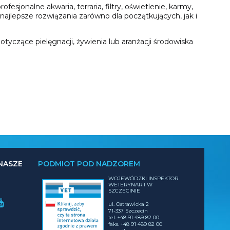
sjonalne akwaria, terraria, filtry, oświetlenie, karmy,
ajlepsze rozwiązania zarówno dla początkujących, jak i
yczące pielęgnacji, żywienia lub aranżacji środowiska
NASZE
PODMIOT POD NADZOREM
WOJEWÓDZKI INSPEKTOR
WETERYNARII W
SZCZECINIE
ul. Ostrawicka 2
71-337 Szczecin
tel. +48 91 489 82 00
faks. +48 91 489 82 00