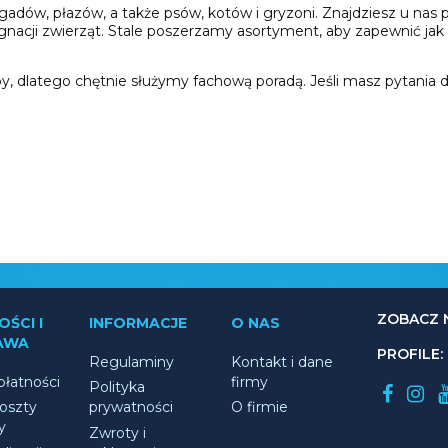
dów, płazów, a także psów, kotów i gryzoni. Znajdziesz u nas profe
nacji zwierząt. Stale poszerzamy asortyment, aby zapewnić jak n
 dlatego chętnie służymy fachową poradą. Jeśli masz pytania dot
ZOBACZ 
ŚCI I
INFORMACJE
O NAS
AWA
PROFILE:
Regulaminy
Kontakt i dane
łatności
firmy
Polityka
koszty
prywatności
O firmie
y
Zwroty i