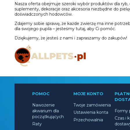
Nasza oferta obejmuje szeroki wybór produktów dla ryb, ga
suplementy, dekoracje oraz akcesoria niezbędne do pielęg
doświadczonych hodowców.
Zdajemy sobie sprawę, że każde zwierzę ma inne potrzeby,
dla swojego pupila – jesteśmy tutaj, aby Ci pomóc.
Dziękujemy, że jesteś z nami i zapraszamy do zakupów!
POMOC
MOJE KONTO
PŁATNO
DOST
Nawożenie
Twoje zamówienia
akwarium dla
Formy p
Ustawienia konta
początkujących
Czas i 
Przechowalnia
Raty
dostaw