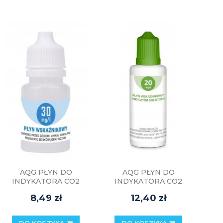
AQG PŁYN DO
AQG PŁYN DO
INDYKATORA CO2
INDYKATORA CO2
10ml 30mg/l
30ml 20mg/l
8,49 zł
12,40 zł
DO KOSZYKA
DO KOSZYKA