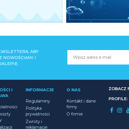
NEWSLETTERA, ABY
 Z NOWOŚCIAMI I
KLEPIE.
ZOBACZ 
ŚCI I
INFORMACJE
O NAS
AWA
PROFILE:
Regulaminy
Kontakt i dane
łatności
firmy
Polityka
koszty
prywatności
O firmie
y
Zwroty i
lizacji
reklamacje