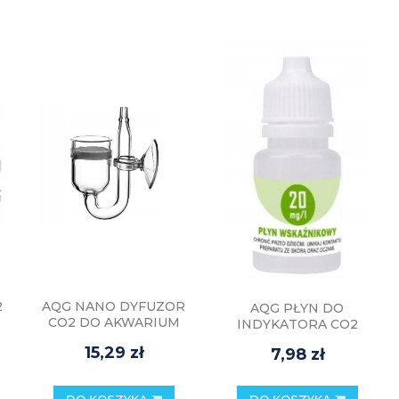
2
AQG NANO DYFUZOR
AQG PŁYN DO
CO2 DO AKWARIUM
INDYKATORA CO2
20mm
10ml 20mg/l
15,29 zł
7,98 zł
DO KOSZYKA
DO KOSZYKA