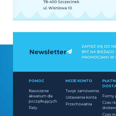
78-400 Szczecinek
ul. Wiśniowa 10
ZAPISZ SIĘ DO 
Newsletter
BYĆ NA BIEŻĄCO
PROMOCJAMI W S
POMOC
MOJE KONTO
PŁATNO
DOST
Nawożenie
Twoje zamówienia
akwarium dla
Formy p
Ustawienia konta
początkujących
Czas i 
Przechowalnia
Raty
dostaw
Czas rea