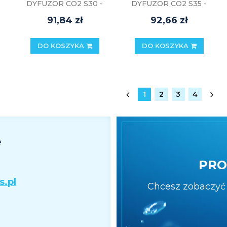
DYFUZOR CO2 S30 -
DYFUZOR CO2 S35 -
WYS. 30CM
WYS. 35CM
91,84 zł
92,66 zł
DO KOSZYKA
DO KOSZYKA
1
2
3
4
e
PRO
s.pl
Chcesz zobaczyć 