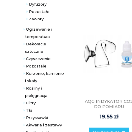
Dyfuzory
Pozostałe
Zawory
Ogrzewanie i
temperatura
Dekoracje
sztuczne
Czyszczenie
Pozostałe
Korzenie, kamienie
i skały
Rośliny i
pielęgnacja
AQG INDYKATOR CO
Filtry
DO POMIARU
Tła
STĘŻENIA CO2 W
19,55 zł
AKWARIUM
Przyssawki
STANDARD
Akwaria i zestawy
DO KOSZYKA