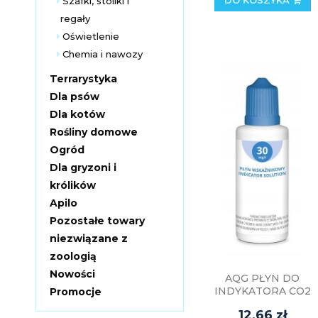
Szafki, stoliki i
regały
Oświetlenie
Chemia i nawozy
Terrarystyka
Dla psów
Dla kotów
Rośliny domowe
Ogród
Dla gryzoni i
królików
Apilo
Pozostałe towary
niezwiązane z
zoologią
Nowości
AQG PŁYN DO
INDYKATORA CO2
Promocje
30ml 30mg/l
12,66 zł