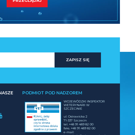
PRZEGLĄDAJ
ZAPISZ SIĘ
NASZE
PODMIOT POD NADZOREM
WOJEWÓDZKI INSPEKTOR
WETERYNARII W
SZCZECINIE
ul. Ostrawicka 2
71-337 Szczecin
tel. +48 91 489 82 00
faks. +48 91 489 82 00
e-mail: