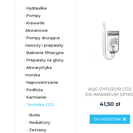
Hydraulika
Pompy
Krewetki
Akwariowe
Pompy dozujące
nawozy i preparaty
Bakterie filtracyjne
Preparaty na glony
Akwarystyka
morska
Napowietrzanie
AQG DYFUZOR CO2
Podłoża
DO AKWARIUM SPIR
Karmienie
SHORT 30mm
41,50 zł
Technika CO2
Butle
DO KOSZYKA
Reduktory
Zestawy