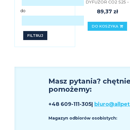
DYFUZOR CO2 S25 -
WYS. 25CM
do
89,37 zł
DO KOSZYKA
FILTRUJ
Masz pytania? chętni
pomożemy:
+48 609
-111-305
|
biuro@allpet
Magazyn odbiorów osobistych: