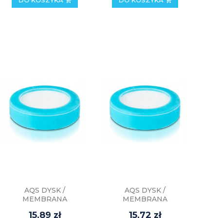
AQS DYSK /
AQS DYSK /
MEMBRANA
MEMBRANA
DYFUZORA CO2
DYFUZORA CO2
15,89 zł
15,72 zł
CERAMICZNA S25-40
CERAMICZNA sNANO