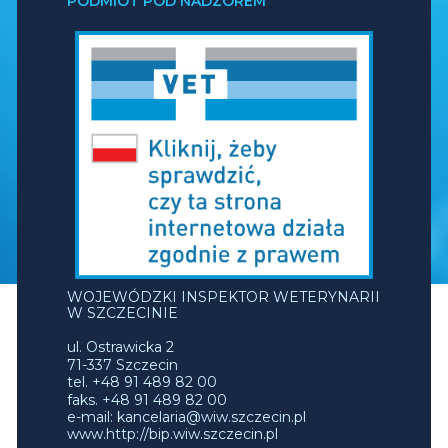
PODMIOT POD NADZOREM
WOJEWÓDZKI INSPEKTOR WETERYNARII
W SZCZECINIE
ul. Ostrawicka 2
71-337 Szczecin
tel. +48 91 489 82 00
faks. +48 91 489 82 00
e-mail: kancelaria@wiw.szczecin.pl
www.http://bip.wiw.szczecin.pl