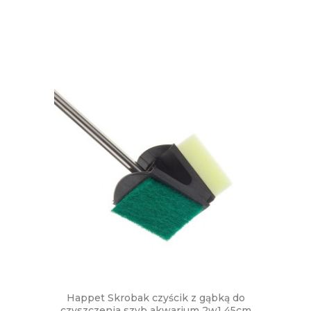
Happet Skrobak czyścik z gąbką do
czyszczenia szyb akwarium 2w1 45cm