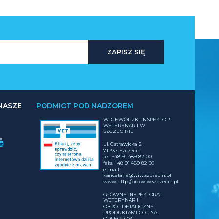
ZAPISZ SIĘ
NASZE
PODMIOT POD NADZOREM
WOJEWÓDZKI INSPEKTOR
WETERYNARII W
SZCZECINIE
ul. Ostrawicka 2
71-337 Szczecin
tel. +48 91 489 82 00
faks. +48 91 489 82 00
e-mail:
kancelaria@wiw.szczecin.pl
www.http://bip.wiw.szczecin.pl
GŁÓWNY INSPEKTORAT
WETERYNARII
OBRÓT DETALICZNY
PRODUKTAMI OTC NA
ODLEGŁOŚĆ