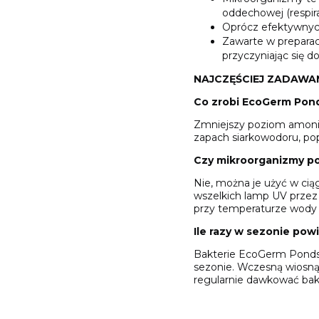
oddechowej (respira
Oprócz efektywnyc
Zawarte w preparac
przyczyniając się do
NAJCZĘŚCIEJ ZADAWA
Co zrobi EcoGerm Pon
Zmniejszy poziom amonia
zapach siarkowodoru, pop
Czy mikroorganizmy po
Nie, można je użyć w ci
wszelkich lamp UV przez m
przy temperaturze wody w
Ile razy w sezonie p
Bakterie EcoGerm Ponds 
sezonie. Wczesną wiosną
regularnie dawkować bak