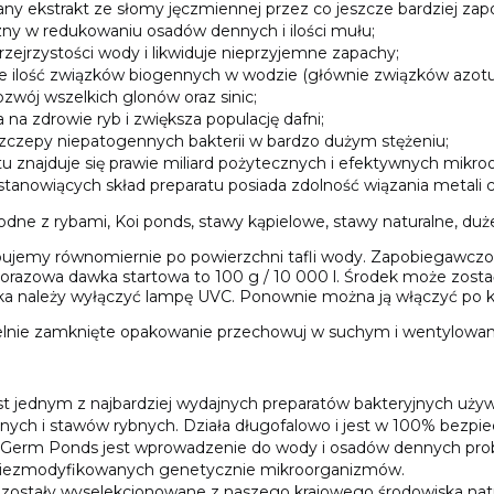
ny ekstrakt ze słomy jęczmiennej przez co jeszcze bardziej za
y w redukowaniu osadów dennych i ilości mułu;
zejrzystości wody i likwiduje nieprzyjemne zapachy;
e ilość związków biogennych w wodzie (głównie związków azotu i
zwój wszelkich glonów oraz sinic;
a zdrowie ryb i zwiększa populację dafni;
szczepy niepatogennych bakterii w bardzo dużym stężeniu;
u znajduje się prawie miliard pożytecznych i efektywnych mikr
tanowiących skład preparatu posiada zdolność wiązania metali ci
dne z rybami, Koi ponds, stawy kąpielowe, stawy naturalne, duż
ujemy równomiernie po powierzchni tafli wody. Zapobiegawczo 5
orazowa dawka startowa to 100 g / 10 000 l. Środek może zostać
dka należy wyłączyć lampę UVC. Ponownie można ją włączyć po ki
lnie zamknięte opakowanie przechowuj w suchym i wentylowan
 jednym z najbardziej wydajnych preparatów bakteryjnych uży
jnych i stawów rybnych. Działa długofalowo i jest w 100% bezpie
coGerm Ponds jest wprowadzenie do wody i osadów dennych probi
niezmodyfikowanych genetycznie mikroorganizmów.
zostały wyselekcjonowane z naszego krajowego środowiska nat