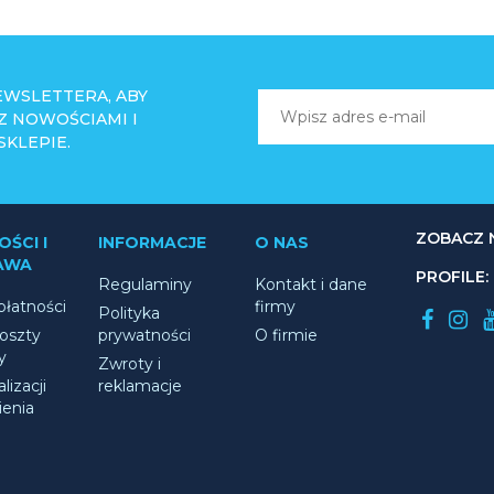
NEWSLETTERA, ABY
 Z NOWOŚCIAMI I
KLEPIE.
ZOBACZ 
ŚCI I
INFORMACJE
O NAS
AWA
PROFILE:
Regulaminy
Kontakt i dane
łatności
firmy
Polityka
koszty
prywatności
O firmie
y
Zwroty i
lizacji
reklamacje
enia