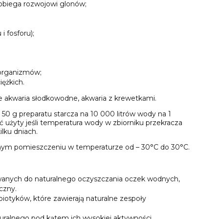
pobiega rozwojowi glonów;
 fosforu);
oorganizmów;
ężkich.
e akwaria słodkowodne, akwaria z krewetkami.
0 g preparatu starcza na 10 000 litrów wody na 1
 użyty jeśli temperatura wody w zbiorniku przekracza
lku dniach.
ym pomieszczeniu w temperaturze od – 30°C do 30°C.
wanych do naturalnego oczyszczania oczek wodnych,
czny.
otyków, które zawierają naturalne zespoły
uralnego pod kątem ich wysokiej aktywności