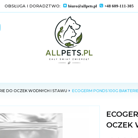
OBSŁUGA I DORADZTWO:
biuro@allpets.pl
+48 609-111-305
RIE DO OCZEK WODNYCH I STAWU
ECOGERM PONDS 100G BAKTERI
ECOGER
OCZEK