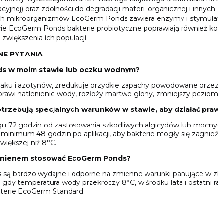
cyjnej) oraz zdolności do degradacji materii organicznej i innych
h mikroorganizmów EcoGerm Ponds zawiera enzymy i stymulator
ie EcoGerm Ponds bakterie probiotyczne poprawiają również ko
 zwiększenia ich populacji.
NE PYTANIA
ds w moim stawie lub oczku wodnym?
ku i azotynów, zredukuje brzydkie zapachy powodowane przez 
rawi natlenienie wody, rozłoży martwe glony, zmniejszy poziom 
trzebują specjalnych warunków w stawie, aby działać pra
ągu 72 godzin od zastosowania szkodliwych algicydów lub mocn
inimum 48 godzin po aplikacji, aby bakterie mogły się zagnieździć
iększej niż 8°C.
owinienem stosować EcoGerm Ponds?
są bardzo wydajne i odporne na zmienne warunki panujące w zb
 gdy temperatura wody przekroczy 8°C, w środku lata i ostatni
terie EcoGerm Standard.