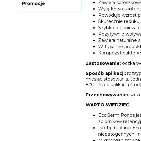
Zawiera sproszkowa
Promocje
Wyjątkowo skuteczn
Powoduje wzrost pr
Skutecznie redukuj
Szybko ogranicza ro
Pozytywnie wpływa n
Zawiera naturalne 
W 1 gramie produkt
Kompozyt bakterii s
Zastosowanie:
oczka wo
Sposób aplikacji:
rozsyp
miesiąc stosowania. Jedn
8°C. Przed aplikacją śro
Przechowywanie:
szcze
WARTO WIEDZIEĆ
EcoGerm Ponds jest
zbiorników retency
Istotą działania E
niepatogennych i 
Mikroorganizmy te 