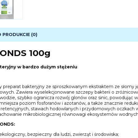
O PRODUKCIE (0)
ONDS 100g
kteryjny w bardzo dużym stężeniu
ny preparat bakteryjny ze sproszkowanym ekstraktem ze słomy 
wych. Zawiera wyselekcjonowane szczepy bakterii o zróżnicowan
dzie, szybko ogranicza rozwój glonów oraz sinic, powodując wz
mniejsza poziom fosforanów i azotanów, a także znacznie reduk
 retencyjnych, stawach hodowlanych i przydomowych oczkach wo
achowanie mikrobiologicznej równowagi ekosystemów wodnych
ONDS:
ologiczny, bezpieczny dla ludzi, zwierząt i środowiska;