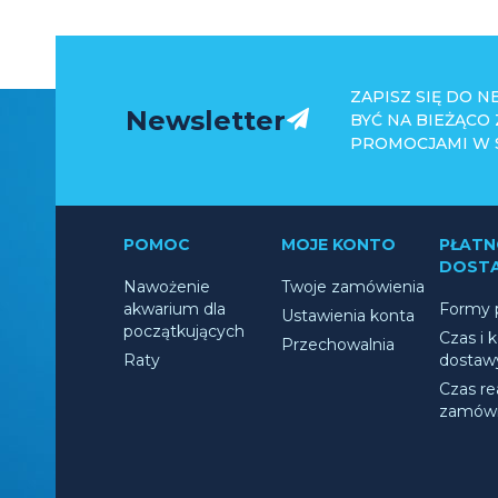
ZAPISZ SIĘ DO 
Newsletter
BYĆ NA BIEŻĄCO
PROMOCJAMI W S
POMOC
MOJE KONTO
PŁATNO
DOST
Nawożenie
Twoje zamówienia
akwarium dla
Formy p
Ustawienia konta
początkujących
Czas i 
Przechowalnia
Raty
dostaw
Czas rea
zamówi