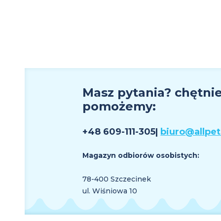
Masz pytania? chętni
pomożemy:
+48 609
-111-305
|
biuro@allpet
Magazyn odbiorów osobistych:
78-400 Szczecinek
ul. Wiśniowa 10