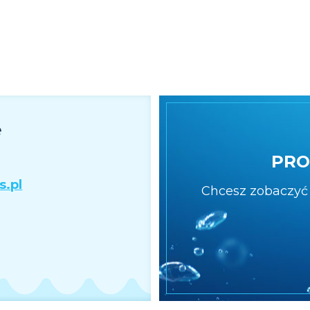
e
PRO
s.pl
Chcesz zobaczyć 