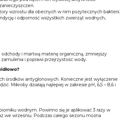
 zanieczyszczeń.
y wzrostu dla obecnych w nim pożytecznych bakterii.
ndycję i odporność wszystkich zwierząt wodnych,
odchody i martwą materię organiczną, zmniejszy
zamulenia i poprawi przejrzystość wody.
widłowo?
ych środków antyglonowych. Konieczne jest wyłączenie
. Mikroby działają najlepiej w zakresie pH, 6,5 – 8,6 i
iorniku wodnym. Powinno się je aplikować 3 razy w
 raz we wrześniu. Podczas całego sezonu można