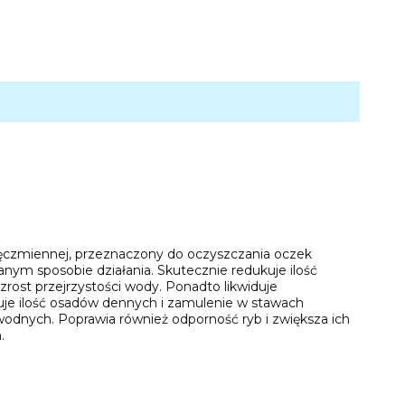
jęczmiennej, przeznaczony do oczyszczania oczek
ym sposobie działania. Skutecznie redukuje ilość
rost przejrzystości wody. Ponadto likwiduje
uje ilość osadów dennych i zamulenie w stawach
dnych. Poprawia również odporność ryb i zwiększa ich
.