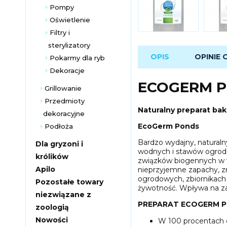
Pompy
Oświetlenie
Filtry i
sterylizatory
OPIS
OPINIE 
Pokarmy dla ryb
Dekoracje
ECOGERM P
Grillowanie
Przedmioty
Naturalny preparat ba
dekoracyjne
EcoGerm Ponds
Podłoża
Bardzo wydajny, natural
Dla gryzoni i
wodnych i stawów ogrodo
królików
związków biogennych w wo
Apilo
nieprzyjemne zapachy, z
ogrodowych, zbiornikach
Pozostałe towary
żywotność. Wpływa na z
niezwiązane z
PREPARAT ECOGERM P
zoologią
Nowości
W 100 procentach ek