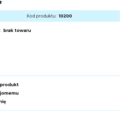
Kod produktu:
10200
:
brak towaru
 produkt
ajomemu
nię