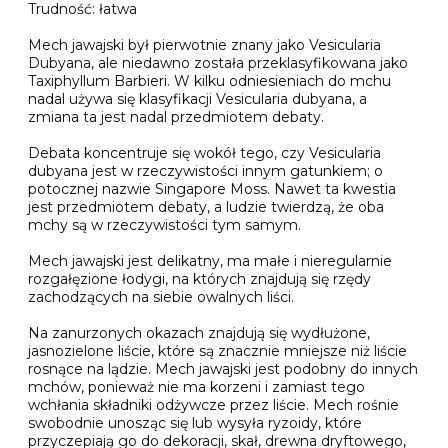
Trudność: łatwa
Mech jawajski był pierwotnie znany jako Vesicularia
Dubyana, ale niedawno została przeklasyfikowana jako
Taxiphyllum Barbieri. W kilku odniesieniach do mchu
nadal używa się klasyfikacji Vesicularia dubyana, a
zmiana ta jest nadal przedmiotem debaty.
Debata koncentruje się wokół tego, czy Vesicularia
dubyana jest w rzeczywistości innym gatunkiem; o
potocznej nazwie Singapore Moss. Nawet ta kwestia
jest przedmiotem debaty, a ludzie twierdzą, że oba
mchy są w rzeczywistości tym samym.
Mech jawajski jest delikatny, ma małe i nieregularnie
rozgałęzione łodygi, na których znajdują się rzędy
zachodzących na siebie owalnych liści.
Na zanurzonych okazach znajdują się wydłużone,
jasnozielone liście, które są znacznie mniejsze niż liście
rosnące na lądzie. Mech jawajski jest podobny do innych
mchów, ponieważ nie ma korzeni i zamiast tego
wchłania składniki odżywcze przez liście. Mech rośnie
swobodnie unosząc się lub wysyła ryzoidy, które
przyczepiają go do dekoracji, skał, drewna dryftowego,