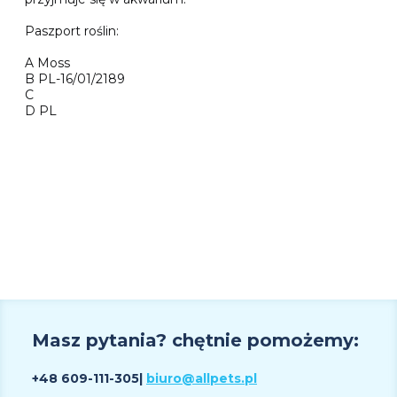
Paszport roślin:
A Moss
B PL-16/01/2189
C
D PL
Masz pytania? chętnie pomożemy:
+48 609
-111-305
|
biuro@allpets.pl