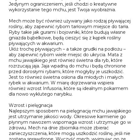
Jedynym ograniczeniem, jeśli chodzi o kreatywne
wykorzystanie tego mchu, jest Twoja wyobraźnia.
Mech może być również używany jako rodzaj pływającej
rośliny, aby zapewnić rybom tarłowym miejsce do tarła.
Ryby takie jak gurami i bojowniki, które budują własne
gniazda bąbelkowe, będą cieszyć się z kępek rośliny
pływających w akwarium.
Ułóż trochę pływających – a także grudki na podłożu –
aby zapewnić rybom wiele miejsc do ukrycia. Mata z
mchu jawajskiego jest również świetna dla ryb, które
rozrzucają jaja. Jaja wpadną do mchu i będą chronione
przed dorosłymi rybami, które mogłyby je uszkodzić.
Jest to również świetna osłona dla młodych i małych
rybek w akwarium. W miarę dojrzewania wspiera
również wzrost Infusoria, które są idealnym pokarmem
dla nowo wyklutego narybku.
Wzrost i pielęgnacja
Najlepszym sposobem na pielęgnację mchu jawajskiego
jest utrzymanie jakości wody. Okresowe karmienie go
płynnym nawozem wspomaga wzrost i utrzymuje go w
zdrowiu. Mech na dnie zbiornika może zbierać
zanieczyszczenia, które mogą uszkodzić roślinę, jeśli nie
zostaną sprawdzone. Wyczyść mech, wyjmując go ze