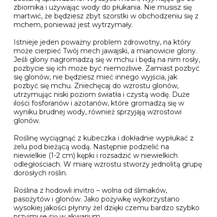
zbiornika i używając wody do płukania. Nie musisz się
martwić, że będziesz zbyt szorstki w obchodzeniu się z
mchem, ponieważ jest wytrzymały.
Istnieje jeden poważny problem zdrowotny, na który
może cierpieć Twój mech jawajski, a mianowicie glony.
Jeśli glony nagromadzą się w mchu i będą na nim rosły,
pozbycie się ich może być niemożliwe. Zamiast pozbyć
się glonów, nie będziesz mieć innego wyjścia, jak
pozbyć się mchu. Zniechęcaj do wzrostu glonów,
utrzymując niski poziom światła i czystą wodę. Duże
ilości fosforanów i azotanów, które gromadzą się w
wyniku brudnej wody, również sprzyjają wzrostowi
glonów.
Roślinę wyciągnąć z kubeczka i dokładnie wypłukać z
żelu pod bieżącą wodą. Następnie podzielić na
niewielkie (1-2 cm) kępki i rozsadzić w niewielkich
odległościach. W miarę wzrostu stworzy jednolitą grupę
dorosłych roślin.
Roślina z hodowli invitro – wolna od ślimaków,
pasożytów i glonów. Jako pożywkę wykorzystano
wysokiej jakości płynny żel dzięki czemu bardzo szybko
przyjmuje się w akwarium.