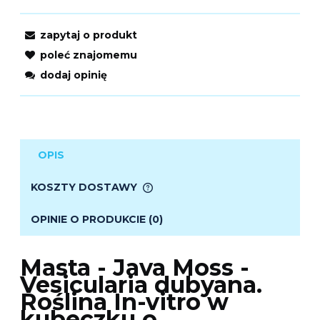
zapytaj o produkt
poleć znajomemu
dodaj opinię
OPIS
KOSZTY DOSTAWY
CENA NIE ZAWIERA EWENTUALNYCH KOSZTÓW
PŁATNOŚCI
OPINIE O PRODUKCIE (0)
Masta - Java Moss -
Vesicularia dubyana.
Roślina In-vitro w
kubeczku o