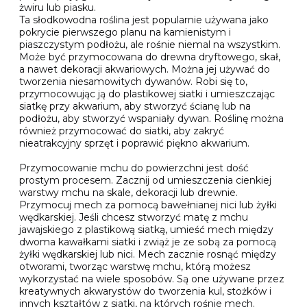
żwiru lub piasku.
Ta słodkowodna roślina jest popularnie używana jako
pokrycie pierwszego planu na kamienistym i
piaszczystym podłożu, ale rośnie niemal na wszystkim.
Może być przymocowana do drewna dryftowego, skał,
a nawet dekoracji akwariowych. Można jej używać do
tworzenia niesamowitych dywanów. Robi się to,
przymocowując ją do plastikowej siatki i umieszczając
siatkę przy akwarium, aby stworzyć ścianę lub na
podłożu, aby stworzyć wspaniały dywan. Roślinę można
również przymocować do siatki, aby zakryć
nieatrakcyjny sprzęt i poprawić piękno akwarium.
Przymocowanie mchu do powierzchni jest dość
prostym procesem. Zacznij od umieszczenia cienkiej
warstwy mchu na skale, dekoracji lub drewnie.
Przymocuj mech za pomocą bawełnianej nici lub żyłki
wędkarskiej. Jeśli chcesz stworzyć matę z mchu
jawajskiego z plastikową siatką, umieść mech między
dwoma kawałkami siatki i zwiąż je ze sobą za pomocą
żyłki wędkarskiej lub nici. Mech zacznie rosnąć między
otworami, tworząc warstwę mchu, którą możesz
wykorzystać na wiele sposobów. Są one używane przez
kreatywnych akwarystów do tworzenia kul, stożków i
innych kształtów z siatki, na których rośnie mech.