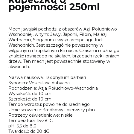
pojemności 250ml
Mech jawajski pochodzi z obszarów Azji Południowo-
Wschodniej, w tym: Jawy, Japonii, Filipin, Malezji,
Wietnamu, Singapuru i wysp archipelagu Indii
Wschodnich. Jest szczególnie powszechny w
wilgotnym i tropikalnym klimacie. Czasami można go
znaleźć rosnącego na skałach, brzegach rzek i pniach
drzew. Ten mech jest powszechnie stosowany w
akwariach.
Nazwa naukowa: Taxiphyllum barbieri
Synonim: Vesicularia dubyana
Pochodzenie: Azja Południowo-Wschodnia
Wysokość: do 10 cm
Szerokość: do 10 cm
Tempo wzrostu: powolne do średniego
Umiejscowienie: środkowy i pierwszy plan
Potrzeby oświetleniowe: niskie
Temperatura: 15-28°C
pH: 5,5 do 8,0
Twardość: do 20 dGH