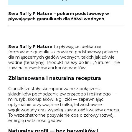
Sera Raffy P Nature – pokarm podstawowy w
pływających granulkach dla żółwi wodnych
Sera Raffy P Nature
to pływające, delikatnie
formowane granulki stanowiące podstawowy pokarm
dla mięsożernych gadów wodnych, takich jak żółwie
wodne (terraryny). Produkt należy do linii „Nature” i nie
zawiera barwników ani konserwantów.
Zbilansowana i naturalna receptura
Granulki zostały skomponowane z połączenia
składników pochodzenia zwierzęcego i roślinnego —
m.in. ryb, skorupiaków, alg i ziół — zapewniając
optymalnie przyswajalne białko, łatwostrawne
węglowodany oraz wysoką zawartość kwasów omega.
To wszechstronne pożywienie dba o zdrowy rozwój,
energię i witalność gadów
Naturalny profil — bez barwników i