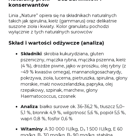
konserwantów
Linia „Nature” opiera się na składnikach naturalnych
takich jak spirulina, kiełż (gammarus) oraz delikatnie
suszone zioła i kwiaty. Kolor granulatu pochodzi
wyłącznie z tych naturalnych surowców
Skład i wartości odżywcze (analiza)
Składniki
: skrobia kukurydziana, gluten
pszeniczny, mączka rybna, mączka pszenna, kiełż
(4 %), drożdże piwne, jajko w proszku, olej rybny (z
~49 % kwasów omega), mannanoligosacharydy,
pokrzywa, zioła, lucerna, pietruszka, spirulina, glony
morskie, małż nowozelandzka, papryka, olej
rzepakowy, szpinak, marchew, glony
Haematococcus, czosnek
Analiza
: białko surowe ok. 36–36,2 %, tłuszcz 5,0–
5,1 %, błonnik 4,9 %, wilgotność 5,6 %, popiół 5,5 %,
wapń 0,8 %, fosfor 0,6 %
Witaminy
: A 30 000 IU/kg, D₃ 1 500 IU/kg, E 60
mg/kg, B₁ 30 mg/kg, B₂ 90 mg/kg, stabilna