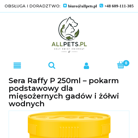
OBSŁUGA I DORADZTWO:
biuro@allpets.pl
+48 609-111-305
Sera Raffy P 250ml – pokarm
podstawowy dla
mięsożernych gadów i żółwi
wodnych